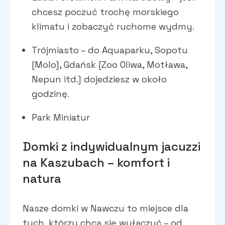
chcesz poczuć trochę morskiego
klimatu i zobaczyć ruchome wydmy.
Trójmiasto – do Aquaparku, Sopotu
[Molo], Gdańsk [Zoo Oliwa, Motława,
Nepun itd.] dojedziesz w około
godzinę.
Park Miniatur
Domki z indywidualnym jacuzzi
na Kaszubach – komfort i
natura
Nasze domki w Nawczu to miejsce dla
tych, którzy chcą się wyłączyć – od