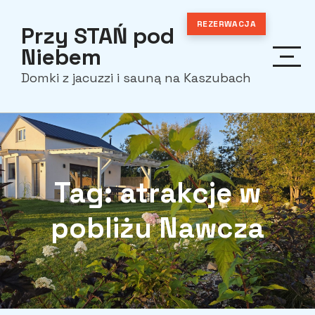
Skip
REZERWACJA
Przy STAŃ pod
to
content
Niebem
Domki z jacuzzi i sauną na Kaszubach
Tag:
atrakcje w
pobliżu Nawcza